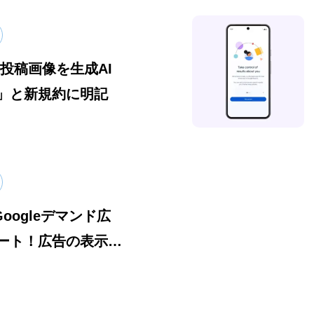
tが「投稿画像を生成AI
」と新規約に明記
Googleデマンド広
ート！広告の表示場
るように