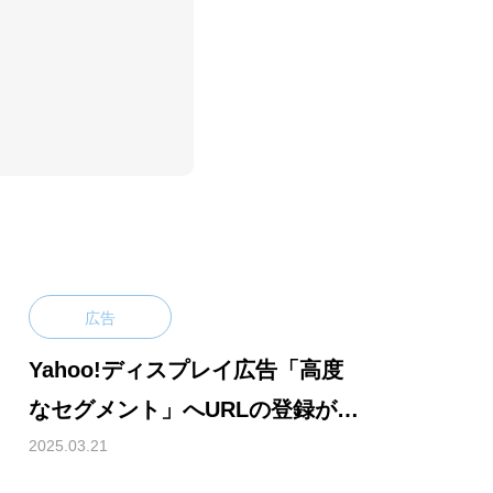
広告
Yahoo!ディスプレイ広告「高度
なセグメント」へURLの登録が可
能に！
2025.03.21