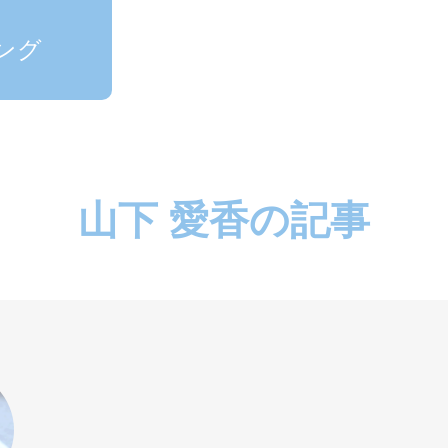
ング
山下 愛香の記事