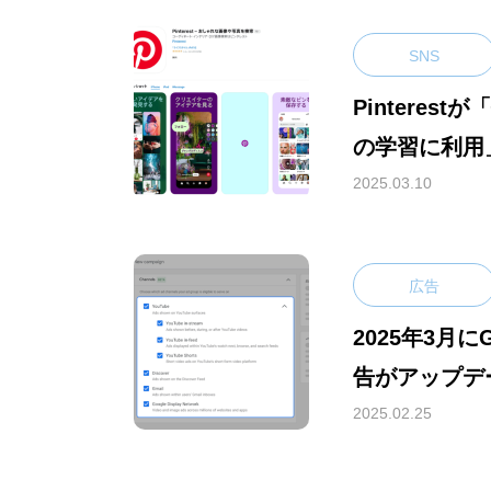
SNS
Pinteres
の学習に利用
2025.03.10
広告
2025年3月に
告がアップデ
所を選択でき
2025.02.25