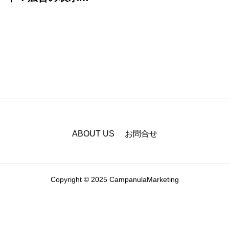
るように
ABOUT US
お問合せ
Copyright © 2025 CampanulaMarketing